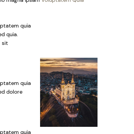
uptatem quia
ed quia.
 sit
uptatem quia
sed dolore
uptatem quia