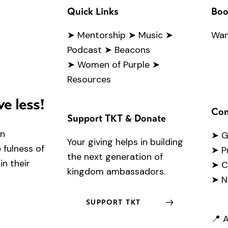
Quick Links
Boo
➤
Mentorship
➤ Music
➤
Wan
Podcast
➤ Beacons
➤ Women of Purple
➤
Resources
ve less!
Con
Support TKT & Donate
en
➤
G
Your giving helps in building
fulness of
➤ P
the next generation of
in their
➤ C
kingdom ambassadors.
➤ N
SUPPORT TKT
📍 A