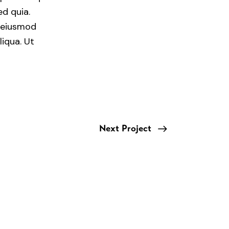
ed quia.
o eiusmod
iqua. Ut
Next Project